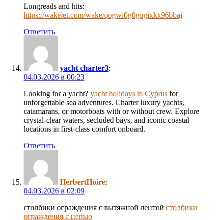
Longreads and hits:
https://wakelet.com/wake/qogwi0g0gogixkx96bbaj
Ответить
yacht charter3
:
04.03.2026 в 00:23
Looking for a yacht?
yacht holidays in Cyprus
for
unforgettable sea adventures. Charter luxury yachts,
catamarans, or motorboats with or without crew. Explore
crystal-clear waters, secluded bays, and iconic coastal
locations in first-class comfort onboard.
Ответить
HerbertHoire
:
04.03.2026 в 02:09
столбики ограждения с вытяжной лентой
столбики
ограждения с цепью