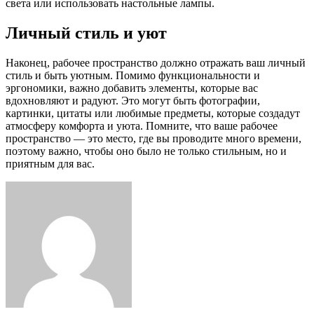
света или использовать настольные лампы.
Личный стиль и уют
Наконец, рабочее пространство должно отражать ваш личный
стиль и быть уютным. Помимо функциональности и
эргономики, важно добавить элементы, которые вас
вдохновляют и радуют. Это могут быть фотографии,
картинки, цитаты или любимые предметы, которые создадут
атмосферу комфорта и уюта. Помните, что ваше рабочее
пространство — это место, где вы проводите много времени,
поэтому важно, чтобы оно было не только стильным, но и
приятным для вас.
Facebook
Twitter
LinkedIn
Tumblr
Pinterest
Reddit
VKontakte
Odnoklassniki
Skype
WhatsApp
Telegram
Viber
Share
Print
via
Email