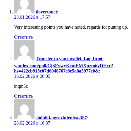
tlovertonet
:
28.01.2026 в 17:57
Very interesting points you have noted, regards for putting up.
Ответить
Transfer to your wallet. Log In ➡️
yandex.com/poll/GjSFvwyKcmEMXpzm6yDExc?
hs=422cb915c07d6048767c8e5a8a5977e0&
:
16.02.2026 в 20:05
inqm5z
Ответить
stolbiki-ograzhdeniya-387
:
28.02.2026 в 16:37