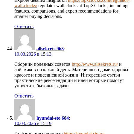
Explore detailed insights on
https://topxclocks.com/regulator-
wall-clocks/
regulator wall clocks at TopXClocks, including
features, comparisons, and expert recommendations for
smarter buying decisions.
Ответить
allsekrets 963
:
10.03.2026 в 15:13
Сборник полезных советов
http://www.allsekrets.ru/
и
лайфхаков на каждый день. Материалы о доме здоровье
красоте и повседневной жизни. Интересные статьи
практические рекомендации и идеи которые помогут
упростить бытовые задачи.
Ответить
hyundai-sto 684
:
10.03.2026 в 15:19
Информация о ремонте
https://hyundai-sto.ru