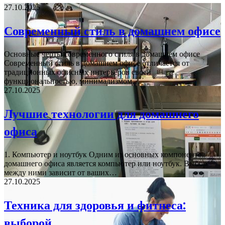
27.10.2025
Современный стиль в домашнем офисе
Основные черты современного стиля в домашнем офисе
Современный стиль в домашнем офисе отличается от
традиционных офисных интерьеров своей
функциональностью, минимализмом…
27.10.2025
Лучшие технологии для домашнего
офиса
1. Компьютер и ноутбук Одним из основных компонентов
домашнего офиса является компьютер или ноутбук. Выбор
между ними зависит от ваших…
27.10.2025
Техника для здоровья и фитнеса:
выборой