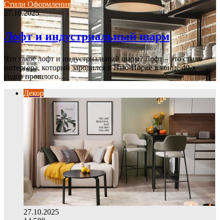
Стили Оформления
27.10.2025
Лофт и индустриальный шарм
Что такое лофт и индустриальный шарм? Лофт – это стиль
интерьера, который зародился в Нью-Йорке в конце 40-х
годов прошлого…
Декор
27.10.2025