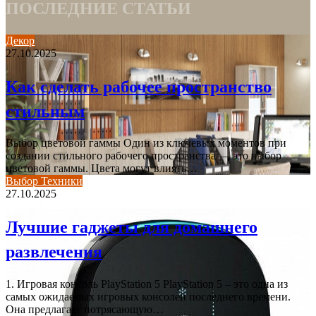
ПОСЛЕДНИЕ СТАТЬИ
Декор
27.10.2025
Как сделать рабочее пространство
стильным
Выбор цветовой гаммы Один из ключевых моментов при
создании стильного рабочего пространства — это выбор
цветовой гаммы. Цвета могут влиять…
Выбор Техники
27.10.2025
Лучшие гаджеты для домашнего
развлечения
1. Игровая консоль PlayStation 5 PlayStation 5 – это одна из
самых ожидаемых игровых консолей последнего времени.
Она предлагает потрясающую…