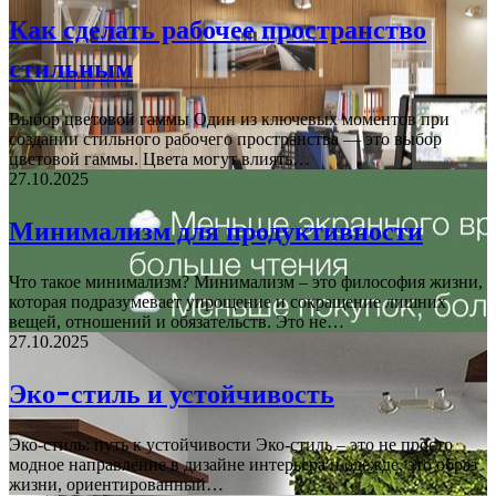
Как сделать рабочее пространство
стильным
Выбор цветовой гаммы Один из ключевых моментов при
создании стильного рабочего пространства — это выбор
цветовой гаммы. Цвета могут влиять…
27.10.2025
Минимализм для продуктивности
Что такое минимализм? Минимализм – это философия жизни,
которая подразумевает упрощение и сокращение лишних
вещей, отношений и обязательств. Это не…
27.10.2025
Эко-стиль и устойчивость
Эко-стиль: путь к устойчивости Эко-стиль – это не просто
модное направление в дизайне интерьера и одежде, это образ
жизни, ориентированный…