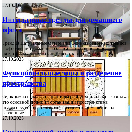
27.10.2025
Интерьерные тренды для домашнего
офиса
Тренд 1: Натуральные материалы Один из основных трендов
в оформлении домашнего офиса — использование
натуральных материалов. Дерево, камень, металл, стекло…
27.10.2025
Функциональные зоны и разделение
пространства
Функциональные зоны в интерьере Функциональные зоны –
это основной принцип организации пространства в
интерьере, который позволяет разделить помещение на
различные…
27.10.2025
Скандинавский дизайн и свежесть