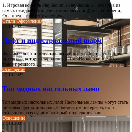
1. Игровая консоль PlayStation 5 PlayStation 5 – это одна из
самых ожидаемых игровых консолей последнего времени.
Она предлагает потрясающую…
Стили Оформления
27.10.2025
Лофт и индустриальный шарм
Что такое лофт и индустриальный шарм? Лофт – это стиль
интерьера, который зародился в Нью-Йорке в конце 40-х
годов прошлого…
Освещение
27.10.2025
Топ модных настольных ламп
Топ модных настольных ламп Настольные лампы могут стать
не только функциональным элементом интерьера, но и
стильным аксессуаром, который подчеркнет ваш…
Освещение
27.10.2025