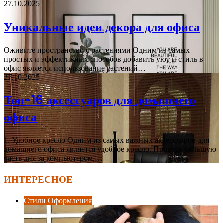
27.10.2025
Уникальные идеи декора для офиса
Оживите пространство с растениями Одним из самых
простых и эффективных способов добавить уют и стиль в
офис является использование растений…
27.10.2025
Топ-16 аксессуаров для домашнего
офиса
1. Удобное кресло Одним из самых важных аксессуаров для
домашнего офиса является удобное кресло. Проводя большую
часть дня за компьютером,…
ИНТЕРЕСНОЕ
Стили Оформления