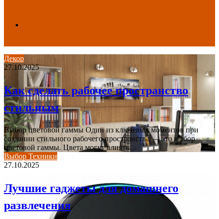
Search
Декор
27.10.2025
for
Как сделать рабочее пространство
стильным
Выбор цветовой гаммы Один из ключевых моментов при
создании стильного рабочего пространства — это выбор
цветовой гаммы. Цвета могут влиять…
Выбор Техники
27.10.2025
Лучшие гаджеты для домашнего
развлечения