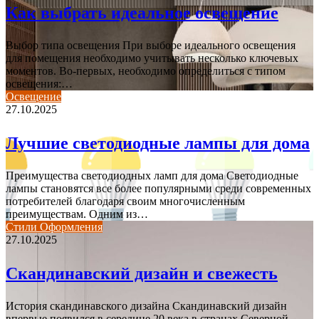
Как выбрать идеальное освещение
Выбор типа освещения При выборе идеального освещения
для помещения необходимо учитывать несколько ключевых
моментов. Во-первых, необходимо определиться с типом
освещения:…
Освещение
27.10.2025
Лучшие светодиодные лампы для дома
Преимущества светодиодных ламп для дома Светодиодные
лампы становятся все более популярными среди современных
потребителей благодаря своим многочисленным
преимуществам. Одним из…
Стили Оформления
27.10.2025
Скандинавский дизайн и свежесть
История скандинавского дизайна Скандинавский дизайн
впервые появился в середине 20 века в странах Северной