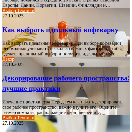
Европы: Дании, Норвегии, Швеции, Финляндии и…
Выбор Техники
27.10.2025
Как выбрать идеальный кофеварку
Как выбрать идеальный кофеварку При выборе кофеварки
необходимо учитывать несколько важных факторов, чтобы
сделать правильный выбор и получить идеальный кофе…
Декор
27.10.2025
Декорирование рабочего пространства:
лучшие практики
Изучение пространства Перед тем как начать декорировать
свое рабочее пространство, важно изучить его. Оцените
размер комнаты, расположение окон, дверей и…
Выбор Техники
27.10.2025