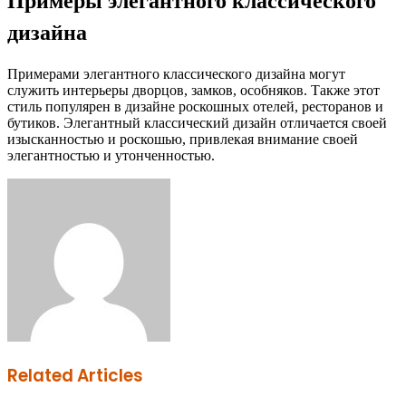
Примеры элегантного классического
дизайна
Примерами элегантного классического дизайна могут
служить интерьеры дворцов, замков, особняков. Также этот
стиль популярен в дизайне роскошных отелей, ресторанов и
бутиков. Элегантный классический дизайн отличается своей
изысканностью и роскошью, привлекая внимание своей
элегантностью и утонченностью.
Facebook
Twitter
LinkedIn
Tumblr
Pinterest
Reddit
VKontakte
Odnoklassniki
Skype
WhatsApp
Telegram
Viber
Share
Print
via
Email
Related Articles