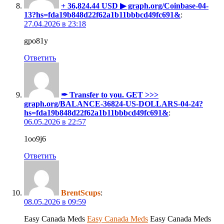
+ 36,824.44 USD ▶ graph.org/Coinbase-04-
13?hs=fda19b848d22f62a1b11bbbcd49fc691&
:
27.04.2026 в 23:18
gpo81y
Ответить
✒ Transfer to you. GET >>>
graph.org/BALANCE-36824-US-DOLLARS-04-24?
hs=fda19b848d22f62a1b11bbbcd49fc691&
:
06.05.2026 в 22:57
1oo9j6
Ответить
BrentScups
:
08.05.2026 в 09:59
Easy Canada Meds
Easy Canada Meds
Easy Canada Meds