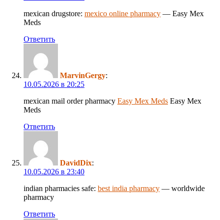
mexican drugstore:
mexico online pharmacy
— Easy Mex
Meds
Ответить
MarvinGergy
:
10.05.2026 в 20:25
mexican mail order pharmacy
Easy Mex Meds
Easy Mex
Meds
Ответить
DavidDix
:
10.05.2026 в 23:40
indian pharmacies safe:
best india pharmacy
— worldwide
pharmacy
Ответить