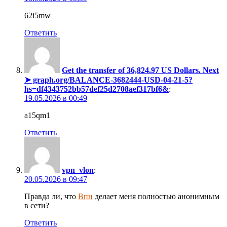
62i5mw
Ответить
Get the transfer of 36,824.97 US Dollars. Next
➤ graph.org/BALANCE-3682444-USD-04-21-5?
hs=df4343752bb57def25d2708aef317bf6&
:
19.05.2026 в 00:49
a15qm1
Ответить
vpn_vlon
:
20.05.2026 в 09:47
Правда ли, что
Впн
делает меня полностью анонимным
в сети?
Ответить