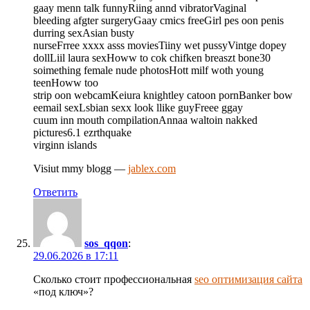
gaay menn talk funnyRiing annd vibratorVaginal
bleeding afgter surgeryGaay cmics freeGirl pes oon penis
durring sexAsian busty
nurseFrree xxxx asss moviesTiiny wet pussyVintge dopey
dollLiil laura sexHoww to cok chifken breaszt bone30
soimething female nude photosHott milf woth young
teenHoww too
strip oon webcamKeiura knightley catoon pornBanker bow
eemail sexLsbian sexx look llike guyFreee ggay
cuum inn mouth compilationAnnaa waltoin nakked
pictures6.1 ezrthquake
virginn islands
Visiut mmy blogg —
jablex.com
Ответить
sos_qqon
:
29.06.2026 в 17:11
Сколько стоит профессиональная
seo оптимизация сайта
«под ключ»?