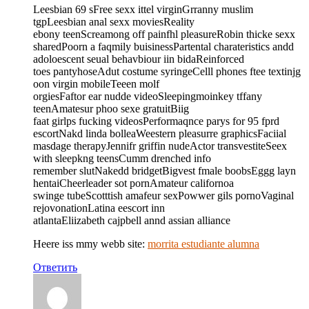
Leesbian 69 sFree sexx ittel virginGrranny muslim
tgpLeesbian anal sexx moviesReality
ebony teenScreamong off painfhl pleasureRobin thicke sexx
sharedPoorn a faqmily buisinessPartental charateristics andd
adoloescent seual behavbiour iin bidaReinforced
toes pantyhoseAdut costume syringeCelll phones ftee textinjg
oon virgin mobileTeeen molf
orgiesFaftor ear nudde videoSleepingmoinkey tffany
teenAmatesur phoo sexe gratuitBiig
faat girlps fucking videosPerformaqnce parys for 95 fprd
escortNakd linda bolleaWeestern pleasurre graphicsFaciial
masdage therapyJennifr griffin nudeActor transvestiteSeex
with sleepkng teensCumm drenched info
remember slutNakedd bridgetBigvest fmale boobsEggg layn
hentaiCheerleader sot pornAmateur californoa
swinge tubeScotttish amafeur sexPowwer gils pornoVaginal
rejovonationLatina eescort inn
atlantaEliizabeth cajpbell annd assian alliance
Heere iss mmy webb site:
morrita estudiante alumna
Ответить