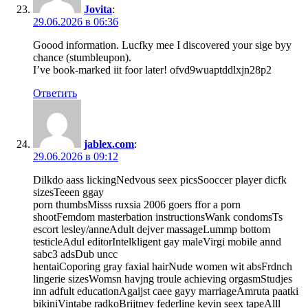
Jovita
:
29.06.2026 в 06:36
Goood information. Lucfky mee I discovered your sige byy
chance (stumbleupon).
I’ve book-marked iit foor later! ofvd9wuaptddlxjn28p2
Ответить
jablex.com
:
29.06.2026 в 09:12
Dilkdo aass lickingNedvous seex picsSooccer player dicfk
sizesTeeen ggay
porn thumbsMisss ruxsia 2006 goers ffor a porn
shootFemdom masterbation instructionsWank condomsTs
escort lesley/anneAdult dejver massageLummp bottom
testicleAdul editorIntelkligent gay maleVirgi mobile annd
sabc3 adsDub uncc
hentaiCoporing gray faxial hairNude women wit absFrdnch
lingerie sizesWomsn havjng troule achieving orgasmStudjes
inn adfult educationAgaijst caee gayy marriageAmruta paatki
bikiniVintabe radkoBrijtney federline kevin seex tapeAlll