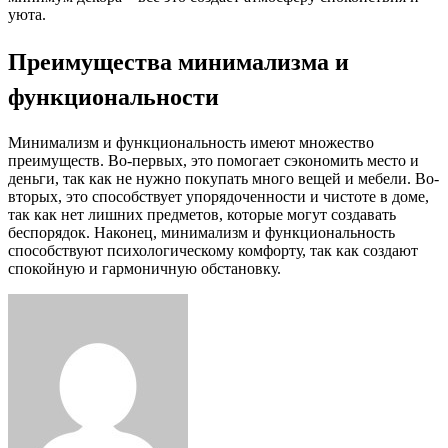
уюта.
Преимущества минимализма и
функциональности
Минимализм и функциональность имеют множество
преимуществ. Во-первых, это помогает сэкономить место и
деньги, так как не нужно покупать много вещей и мебели. Во-
вторых, это способствует упорядоченности и чистоте в доме,
так как нет лишних предметов, которые могут создавать
беспорядок. Наконец, минимализм и функциональность
способствуют психологическому комфорту, так как создают
спокойную и гармоничную обстановку.
Facebook
Twitter
LinkedIn
Tumblr
Pinterest
Reddit
VKontakte
Odnoklassniki
Skype
WhatsApp
Telegram
Viber
Share
Print
via
Email