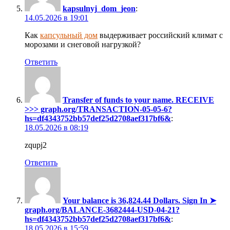
kapsulnyj_dom_jeon
:
14.05.2026 в 19:01
Как
капсульный дом
выдерживает российский климат с
морозами и снеговой нагрузкой?
Ответить
Transfer of funds to your name. RECEIVE
>>> graph.org/TRANSACTION-05-05-6?
hs=df4343752bb57def25d2708aef317bf6&
:
18.05.2026 в 08:19
zqupj2
Ответить
Your balance is 36,824.44 Dollars. Sign In ➤
graph.org/BALANCE-3682444-USD-04-21?
hs=df4343752bb57def25d2708aef317bf6&
:
18.05.2026 в 15:59